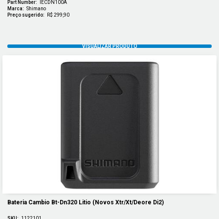
Part Number:
IECDN100A
Marca:
Shimano
Preço sugerido:
R$ 299,90
Bateria Cambio Bt-Dn320 Litio (novos Xtr/xt/deore Di2)
SKU:
1122101