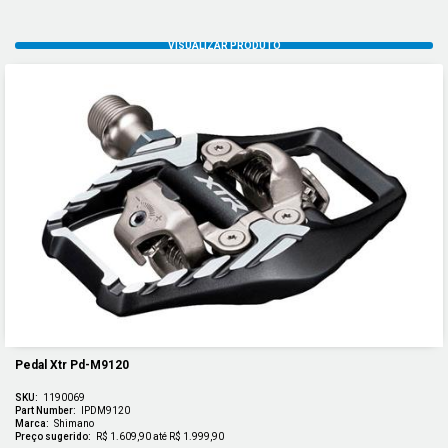
Pedal Xtr Pd-M9120
SKU:
1190069
Part Number:
IPDM9120
Marca:
Shimano
Preço sugerido:
R$ 1.609,90 até R$ 1.999,90