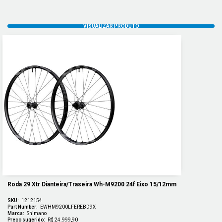
Roda 29 Xtr Dianteira/traseira Wh-M9200 24f Eixo 15/12mm
SKU:
1212154
Part Number:
EWHM9200LFEREBD9X
Marca:
Shimano
Preço sugerido:
R$ 24.999,90