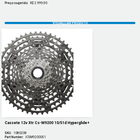
Preço sugerido:
R$ 2.999,90
Cassete 12v Xtr Cs-M9200 10/51d Hyperglide+
SKU:
1080238
Part Number:
ICSM9200051