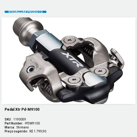
Pedal Xtr Pd-M9100
SKU:
1190059
Part Number:
IPDM9100
Marca:
Shimano
Preço sugerido:
R$ 1.799,90