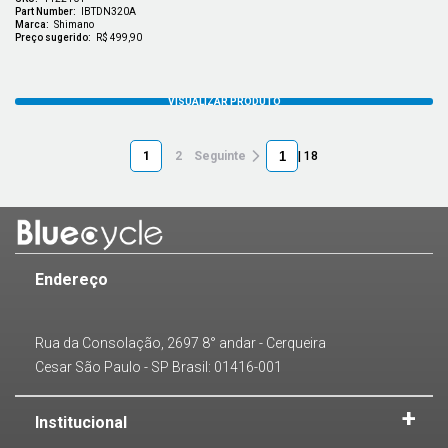
Part Number:
IBTDN320A
Marca:
Shimano
Preço sugerido:
R$ 499,90
1
2
Seguinte
| 18
Endereço
Rua da Consolação, 2697 8° andar - Cerqueira
Cesar São Paulo - SP Brasil: 01416-001
Institucional