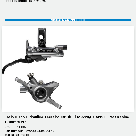
Preço sugerido:
R$ 2.999,90
Freio Disco Hidraulico Traseiro Xtr Dir Bl-M9220/br-M9200 Past Resina 
1700mm Pto
SKU:
1141185
Part Number:
IM92002JRRXRA170
Marca:
Shimano