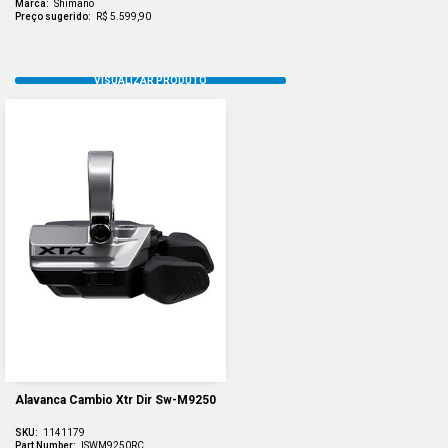
Marca:
Shimano
Preço sugerido:
R$ 5.599,90
Alavanca Cambio Xtr Dir Sw-M9250
SKU:
1141179
Part Number:
ISWM9250RC