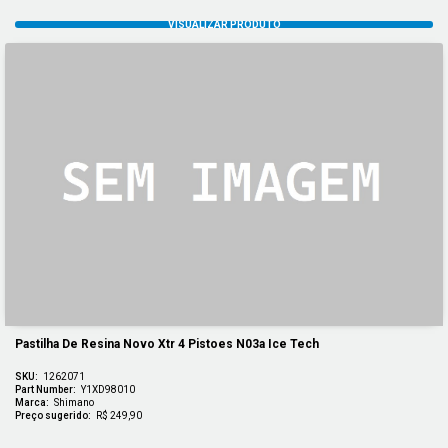
Pastilha De Resina Novo Xtr 4 Pistoes N03a Ice Tech
SKU:
1262071
Part Number:
Y1XD98010
Marca:
Shimano
Preço sugerido:
R$ 249,90