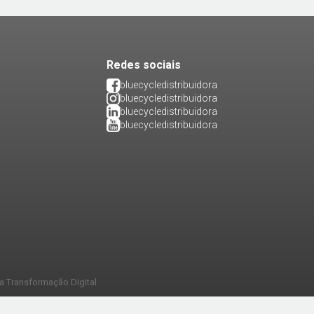
Redes sociais
bluecycledistribuidora
bluecycledistribuidora
bluecycledistribuidora
bluecycledistribuidora
a Transformação Digital