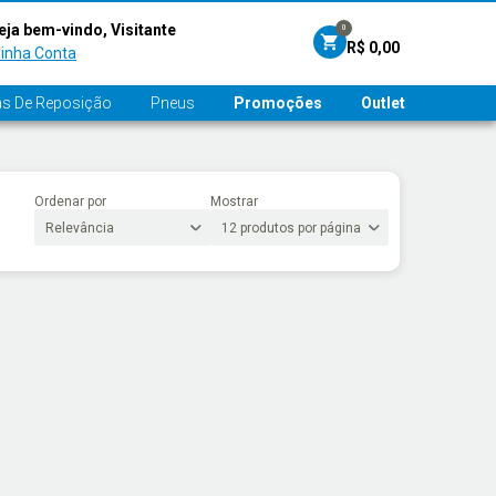
eja bem-vindo, Visitante
0
R$ 0,00
inha Conta
s De Reposição
Pneus
Promoções
Outlet
Ordenar por
Mostrar