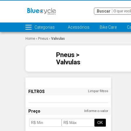
Buscar
Categorias
Acessórios
Bike Care
C
Home
›
Pneus
›
Valvulas
Pneus >
Valvulas
FILTROS
Limpar filtros
Preço
Informe o valor
OK