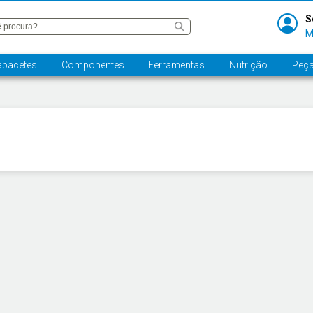
S
M
apacetes
Componentes
Ferramentas
Nutrição
Peça