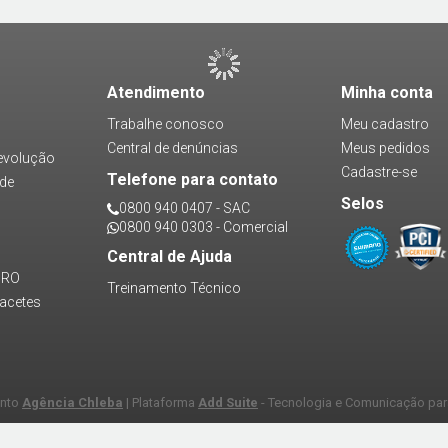
Atendimento
Minha conta
Trabalhe conosco
Meu cadastro
Central de denúncias
Meus pedidos
devolução
Cadastre-se
Telefone para contato
ade
Selos
0800 940 0407 - SAC
0800 940 0303 - Comercial
Central de Ajuda
PRO
Treinamento Técnico
pacetes
ento
Agência Chleba
| Plataforma
Add Suite
- Tecnologia e Comunicação par