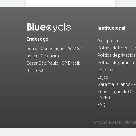
Institucional
Endereço
A empresa
Politica de troca e 
Rua da Consolação, 2697 8°
Politica de privacid
andar - Cerqueira
Politica de garantia
Cesar São Paulo - SP Brasil:
Imprensa
01416-001
Lojas
Garantia 10 anos - 
Substituição de Ca
LAZER
FAQ
Criação e Desenvolvim