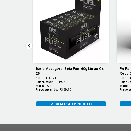
Rapida 
Barra Mastigavel Beta Fuel 60g Limao Cx 
Po Par
) Chocolate 
20
Repo C
SKU:
1400121
SKU:
1
Part Number:
131974
Part Nu
Marca:
Sis
Marca:
Preço sugerido:
R$ 39,90
Preço s