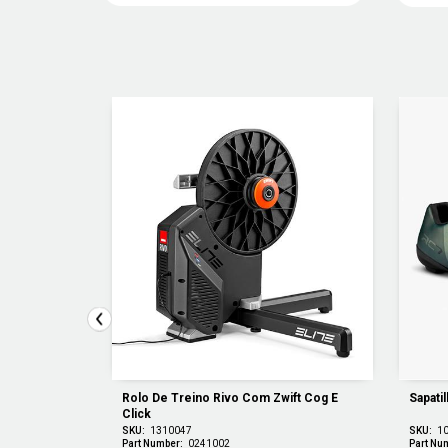
ec Direct 
Rolo De Treino Rivo Com Zwift Cog E 
Sapati
Click
SKU:
1310047
SKU:
1
Part Number:
0241002
Part Nu