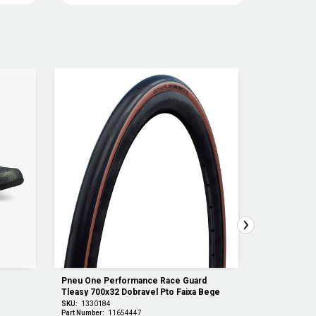
Pneu One Performance Race Guard 
Pneu Albert G
Tleasy 700x32 Dobravel Pto Faixa Bege
Dobravel Tlr
SKU:
1330184
SKU:
1330185
Part Number:
11654447
Part Number:
1