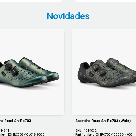
Novidades
lha Road Sh-Rc703
Sapatilha Road Sh-Rc703 (wide)
044914
SKU:
1045032
mber:
ESHRC703MCL01S49000
Part Number:
ESHRC703MCG32E44000