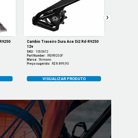
R9250 
Cambio Traseiro Dura Ace Di2 Rd-R9250 
Pedal Pd-R5
12v
SKU:
1050672
SKU:
1190035
Part Number:
IRDR9250F
Part Number:
E
Marca:
Shimano
Marca:
Shiman
Preço sugerido:
R$ 8.899,90
Preço sugerido