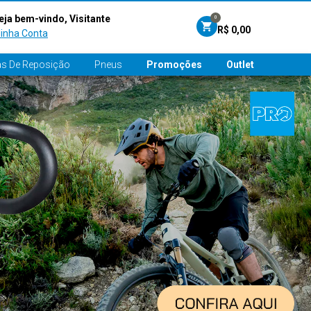
eja bem-vindo, Visitante
0
R$ 0,00
inha Conta
s De Reposição
Pneus
Promoções
Outlet