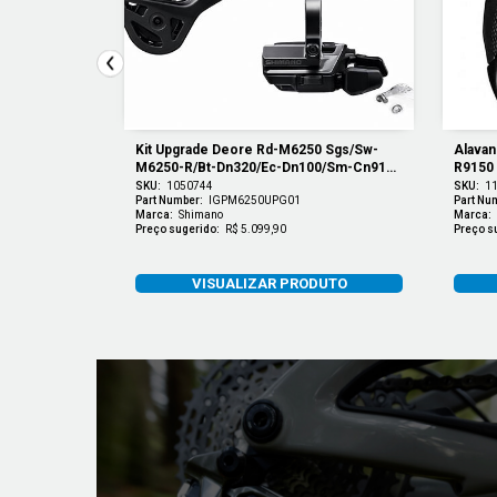
v Com Quick 
Kit Upgrade Deore Rd-M6250 Sgs/sw-
Alavan
M6250-R/bt-Dn320/ec-Dn100/sm-Cn910-
R9150 
12
SKU:
1050744
SKU:
1
Part Number:
IGPM6250UPG01
Part Nu
Marca:
Shimano
Marca:
Preço sugerido:
R$ 5.099,90
Preço s