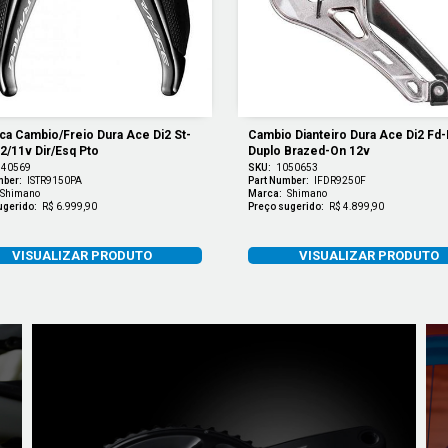
ca Cambio/freio Dura Ace Di2 St-
Cambio Dianteiro Dura Ace Di2 Fd-
2/11v Dir/esq Pto
Duplo Brazed-On 12v
140569
SKU:
1050653
mber:
ISTR9150PA
Part Number:
IFDR9250F
Shimano
Marca:
Shimano
ugerido:
R$ 6.999,90
Preço sugerido:
R$ 4.899,90