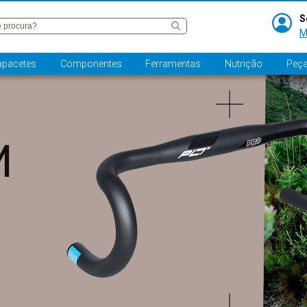
S
M
apacetes
Componentes
Ferramentas
Nutrição
Peça