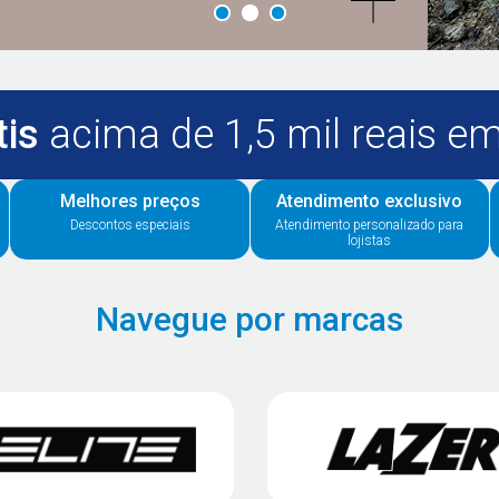
tis
acima de 1,5 mil reais 
Melhores preços
Atendimento exclusivo
Descontos especiais
Atendimento personalizado para
lojistas
Navegue por marcas