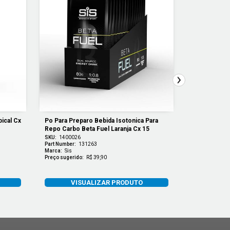
cal Cx 
Po Para Preparo Bebida Isotonica Para 
Gel Isotonic
Repo Carbo Beta Fuel Laranja Cx 15
60ml Cola Cx
SKU:
1400026
SKU:
1400117
Part Number:
131263
Part Number:
1
Marca:
Sis
Marca:
Sis
Preço sugerido:
R$ 39,90
Preço sugerido