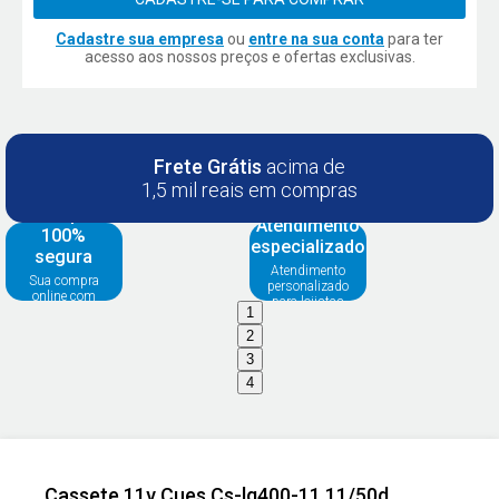
Cadastre sua empresa
ou
entre na sua conta
para ter
acesso aos nossos preços e ofertas exclusivas.
Frete Grátis
acima de
1,5 mil reais em compras
Compra
Atendimento
100%
especializado
segura
Atendimento
Sua compra
personalizado
online com
para lojistas
segurança
1
2
3
4
Cassete 11v Cues Cs-lg400-11 11/50d