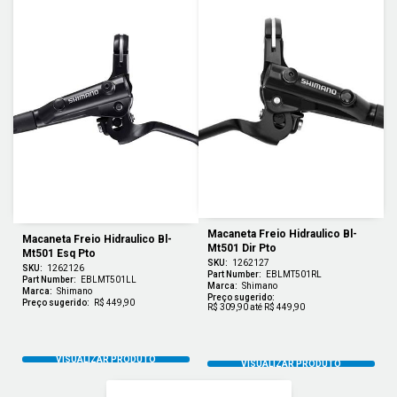
Macaneta Freio Hidraulico Bl-
Macaneta Freio Hidraulico Bl-
Mt501 Dir Pto
Mt501 Esq Pto
SKU:
1262127
SKU:
1262126
Part Number:
EBLMT501RL
Part Number:
EBLMT501LL
Marca:
Shimano
Marca:
Shimano
Preço sugerido:
Preço sugerido:
R$ 449,90
R$ 309,90 até R$ 449,90