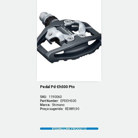
Pedal Pd-Eh500 Pto
SKU:
1190060
Part Number:
EPDEH500
Marca:
Shimano
Preço sugerido:
R$ 889,90