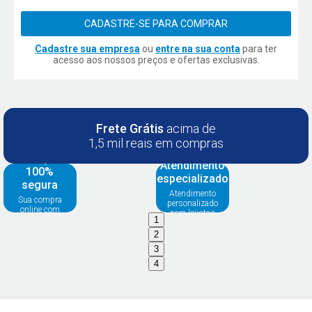
CADASTRE-SE PARA COMPRAR
Cadastre sua empresa
ou
entre na sua conta
para ter
acesso aos nossos preços e ofertas exclusivas.
Frete Grátis
acima de
1,5 mil reais em compras
Compra
Atendimento
100%
especializado
segura
Atendimento
Sua compra
personalizado
online com
para lojistas
segurança
1
2
3
4