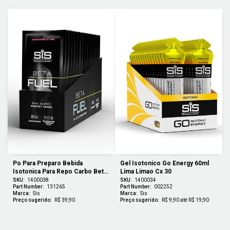
Po Para Preparo Bebida 
Gel Isotonico Go Energy 60ml 
Isotonica Para Repo Carbo Beta 
Lima Limao Cx 30
Fuel Morango E Lima Cx 15
SKU:
1400038
SKU:
1400034
Part Number:
131265
Part Number:
002252
Marca:
Sis
Marca:
Sis
Preço sugerido:
R$ 39,90
Preço sugerido:
R$ 9,90 até R$ 19,90