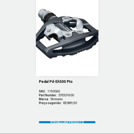
Pedal Pd-Eh500 Pto
SKU:
1190060
Part Number:
EPDEH500
Marca:
Shimano
Preço sugerido:
R$ 889,90