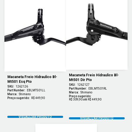
Macaneta Freio Hidraulico Bl-
Macaneta Freio Hidraulico Bl-
Mt501 Dir Pto
Mt501 Esq Pto
SKU:
1262127
SKU:
1262126
Part Number:
EBLMT501RL
Part Number:
EBLMT501LL
Marca:
Shimano
Marca:
Shimano
Preço sugerido:
Preço sugerido:
R$ 449,90
R$ 309,90 até R$ 449,90