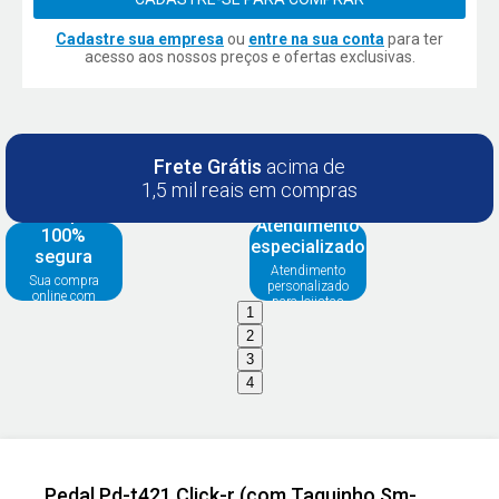
Cadastre sua empresa
ou
entre na sua conta
para ter
acesso aos nossos preços e ofertas exclusivas.
Frete Grátis
acima de
1,5 mil reais em compras
Compra
Atendimento
100%
especializado
segura
Atendimento
Sua compra
personalizado
online com
para lojistas
segurança
1
2
3
4
Pedal Pd-t421 Click-r (com Taquinho Sm-